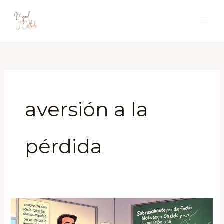
Ir
al
contenido
aversión a la
pérdida
Sobresaliente
por