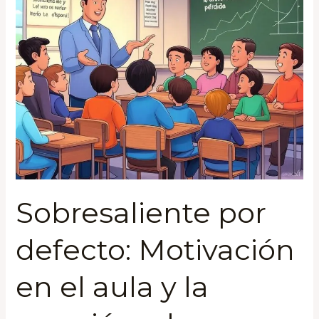
defecto:
Motivación
en
el
aula
y
la
aversión
a
la
pérdida
Sobresaliente por
defecto: Motivación
en el aula y la