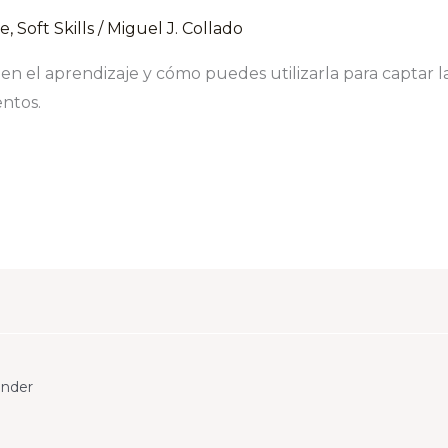
e
,
Soft Skills
/
Miguel J. Collado
en el aprendizaje y cómo puedes utilizarla para captar 
ntos.
under