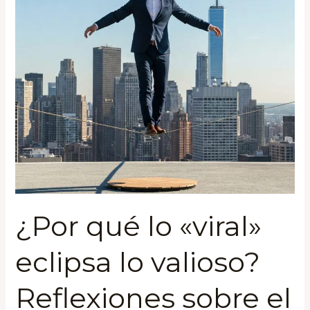
lo
valioso?
Reflexiones
sobre
el
impacto
en
redes
sociales
y
la
profundidad
¿Por qué lo «viral»
en
el
eclipsa lo valioso?
aprendizaje.
Reflexiones sobre el