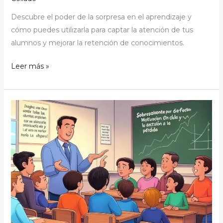
Descubre el poder de la sorpresa en el aprendizaje y
cómo puedes utilizarla para captar la atención de tus
alumnos y mejorar la retención de conocimientos.
Leer más »
Sobresaliente
por
defecto:
Motivación
en
el
aula
y
la
aversión