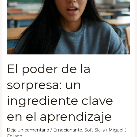
un
ingrediente
clave
en
el
aprendizaje
El poder de la
sorpresa: un
ingrediente clave
en el aprendizaje
Deja un comentario
/
Emocionante
,
Soft Skills
/
Miguel J.
Collado