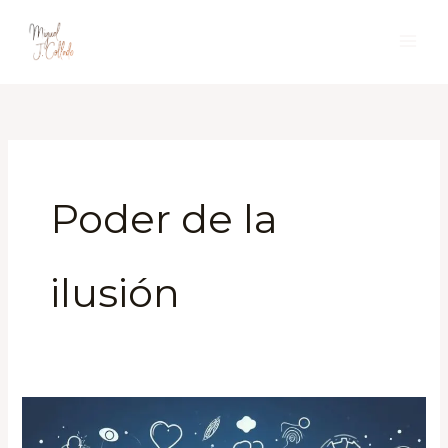
Ir
al
contenido
Poder de la
ilusión
Un
comienzo