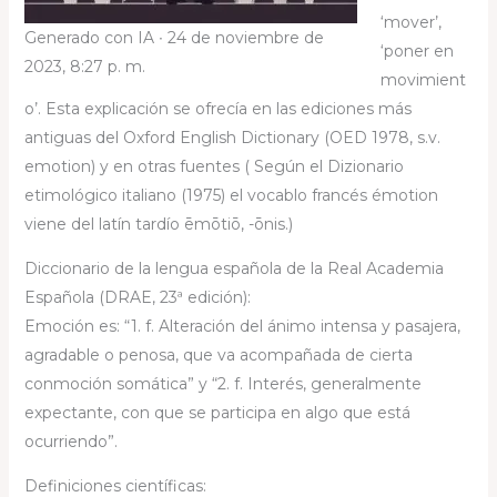
‘mover’,
Generado con IA ∙ 24 de noviembre de
‘poner en
2023, 8:27 p. m.
movimient
o’. Esta explicación se ofrecía en las ediciones más
antiguas del Oxford English Dictionary (OED 1978, s.v.
emotion) y en otras fuentes ( Según el Dizionario
etimológico italiano (1975) el vocablo francés émotion
viene del latín tardío ēmōtiō, -ōnis.)
Diccionario de la lengua española de la Real Academia
Española (DRAE, 23ª edición):
Emoción es: “1. f. Alteración del ánimo intensa y pasajera,
agradable o penosa, que va acompañada de cierta
conmoción somática” y “2. f. Interés, generalmente
expectante, con que se participa en algo que está
ocurriendo”.
Definiciones científicas: