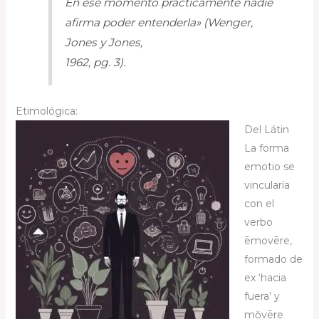
En ese momento prácticamente nadie
afirma poder entenderla» (Wenger,
Jones y Jones,
1962, pg. 3).
Etimológica:
Del Látin
La forma
emotio se
vincularía
con el
verbo
ēmovēre,
formado de
ex ‘hacia
fuera’ y
mŏvēre